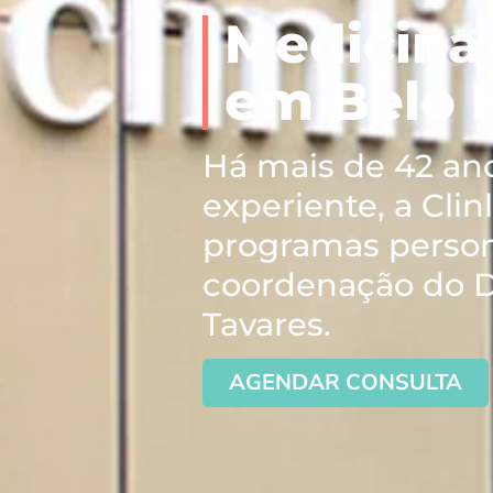
Medicina 
em Belo 
Há mais de 42 an
experiente, a Clin
programas person
coordenação do D
Tavares.
AGENDAR CONSULTA