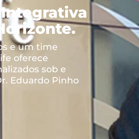
Integrativa
Horizonte.
os e um time
life oferece
alizados sob e
r. Eduardo Pinho